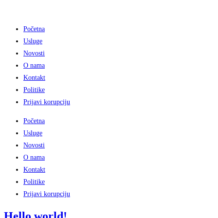
Preskoči
na
Početna
sadržaj
Usluge
Novosti
O nama
Kontakt
Politike
Prijavi korupciju
Početna
Usluge
Novosti
O nama
Kontakt
Politike
Prijavi korupciju
Hello world!