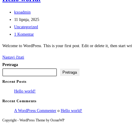
Autor
kxoadmin
objave:
Objava
11 lipnja, 2025
objavljena:
Kategorija
Uncategorized
objave:
Komentari
1 Komentar
objave:
Welcome to WordPress. This is your first post. Edit or delete it, then start wr
Hello
Nastavi čitati
world!
Pretraga
Pretraga
Recent Posts
Hello world!
Recent Comments
A WordPress Commenter
o
Hello world!
Copyright - WordPress Theme by OceanWP