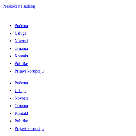
Preskoči na sadržaj
Početna
Usluge
Novosti
O nama
Kontakt
Politike
Prijavi korupciju
Početna
Usluge
Novosti
O nama
Kontakt
Politike
Prijavi korupciju