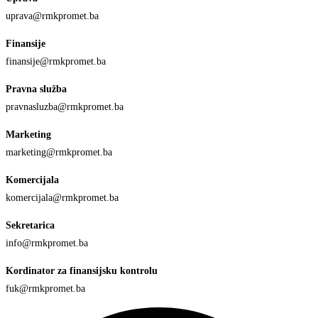
uprava@rmkpromet.ba
Finansije
finansije@rmkpromet.ba
Pravna služba
pravnasluzba@rmkpromet.ba
Marketing
marketing@rmkpromet.ba
Komercijala
komercijala@rmkpromet.ba
Sekretarica
info@rmkpromet.ba
Kordinator za finansijsku kontrolu
fuk@rmkpromet.ba