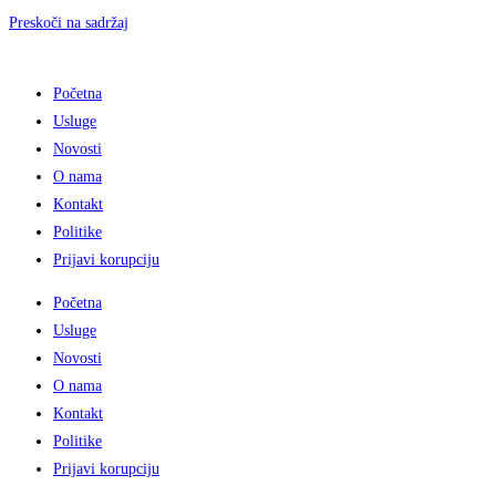
Preskoči na sadržaj
Početna
Usluge
Novosti
O nama
Kontakt
Politike
Prijavi korupciju
Početna
Usluge
Novosti
O nama
Kontakt
Politike
Prijavi korupciju