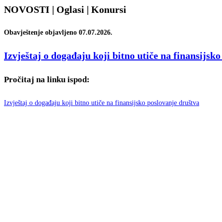
NOVOSTI | Oglasi | Konursi
Obavještenje objavljeno 07.07.2026.
Izvještaj o događaju koji bitno utiče na finansijsk
Pročitaj na linku ispod:
Izvještaj o događaju koji bitno utiče na finansijsko poslovanje društva